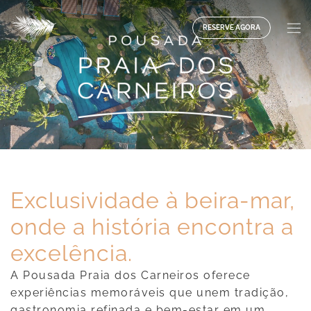
Pular
para
RESERVE AGORA
o
Conteúdo
Exclusividade à beira-mar,
onde a história encontra a
excelência.
A Pousada Praia dos Carneiros oferece
experiências memoráveis que unem tradição,
gastronomia refinada e bem-estar em um