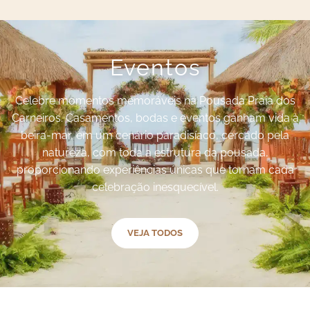
Eventos
Celebre momentos memoráveis na Pousada Praia dos
Carneiros. Casamentos, bodas e eventos ganham vida à
beira-mar, em um cenário paradisíaco, cercado pela
natureza, com toda a estrutura da pousada,
proporcionando experiências únicas que tornam cada
celebração inesquecível.
VEJA TODOS