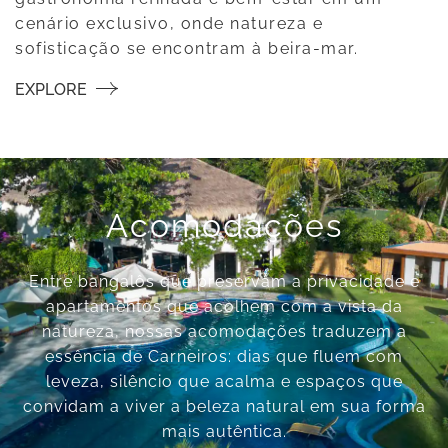
cenário exclusivo, onde natureza e
sofisticação se encontram à beira-mar.
EXPLORE
Acomodações
Entre bangalôs que preservam a privacidade e
apartamentos que acolhem com a vista da
natureza, nossas acomodações traduzem a
essência de Carneiros: dias que fluem com
leveza, silêncio que acalma e espaços que
convidam a viver a beleza natural em sua forma
mais autêntica.